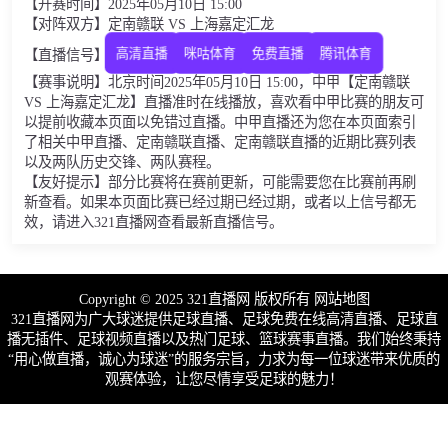
【开赛时间】2025年05月10日 15:00
【对阵双方】定南赣联 VS 上海嘉定汇龙
高清直播
咪咕体育
免费直播
腾讯体育
【直播信号】
【赛事说明】北京时间2025年05月10日 15:00，中甲【定南赣联
VS 上海嘉定汇龙】直播准时在线播放，喜欢看中甲比赛的朋友可
以提前收藏本页面以免错过直播。中甲直播还为您在本页面索引
了相关中甲直播、定南赣联直播、定南赣联直播的近期比赛列表
以及两队历史交锋、两队赛程。
【友好提示】部分比赛将在赛前更新，可能需要您在比赛前再刷
新查看。如果本页面比赛已经过期已经过期，或者以上信号都无
效，请进入321直播网查看最新直播信号。
Copyright © 2025 321直播网 版权所有
网站地图
321直播网为广大球迷提供足球直播、足球免费在线高清直播、足球直
播无插件、足球视频直播以及热门足球、篮球赛事直播。我们始终秉持
“用心做直播，诚心为球迷”的服务宗旨，力求为每一位球迷带来优质的
观赛体验，让您尽情享受足球的魅力！